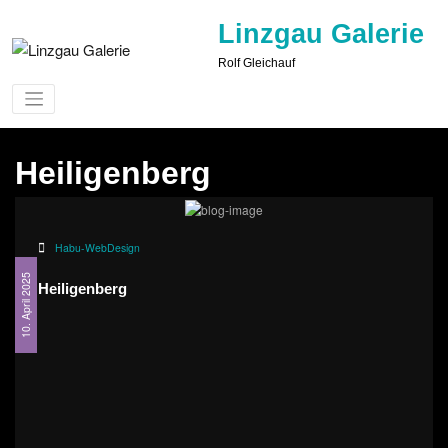
Zum
Linzgau Galerie
Inhalt
springen
Rolf Gleichauf
Heiligenberg
Habu-WebDesign
10. April 2025
Heiligenberg