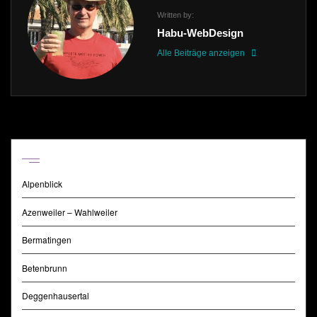
Written by:
Habu-WebDesign
Alle Beiträge anzeigen
Regionen
Alpenblick
Azenweiler – Wahlweiler
Bermatingen
Betenbrunn
Deggenhausertal