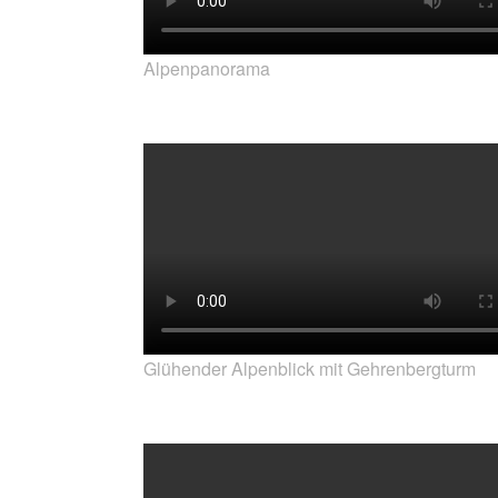
Alpenpanorama
Glühender Alpenblick mit Gehrenbergturm