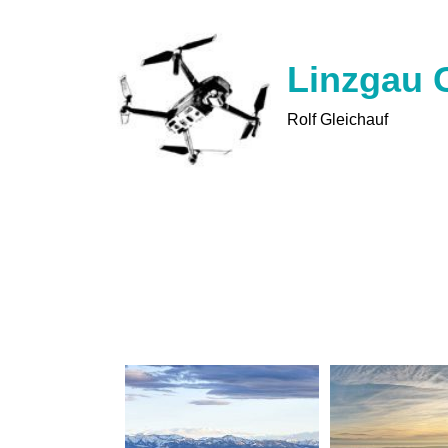
Zum
Inhalt
springen
Linzgau G
Rolf Gleichauf
Markdorf
Fotos