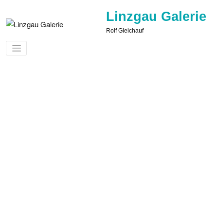
Zum
Linzgau Galerie
Inhalt
springen
Rolf Gleichauf
Illmensee – Ruschweiler
Fotos